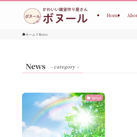
Home
Abo
ホーム
News
News
– category –
News